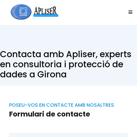
Protecció de dades Girona
MEN
SOFTWARE PROFESSIONAL
Contacta amb Apliser, experts
SOFTWARE EMPRESARIAL
en consultoria i protecció de
SERVEIS CONSULTORIA
dades a Girona
QUI SOM
POSEU-VOS EN CONTACTE AMB NOSALTRES
BLOG
Formulari de contacte
CONTACTAR