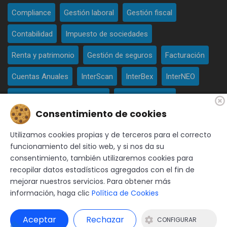
Compliance
Gestión laboral
Gestión fiscal
Contabilidad
Impuesto de sociedades
Renta y patrimonio
Gestión de seguros
Facturación
Cuentas Anuales
InterScan
InterBex
InterNEO
Protección de datos - RGPD
Copias remotas
Consentimiento de cookies
Consultoría ISO
Prevención de blanqueo de capital
Utilizamos cookies propias y de terceros para el correcto
funcionamiento del sitio web, y si nos da su
consentimiento, también utilizaremos cookies para
recopilar datos estadísticos agregados con el fin de
mejorar nuestros servicios. Para obtener más
© 2026 APLISER - Todos los derechos reservados
Nota legal
|
información, haga clic
Política de Cookies
Política de Cookies
|
Política de privacidad
Diseño y programación web: Blaupixel.com
Aceptar
Rechazar
CONFIGURAR