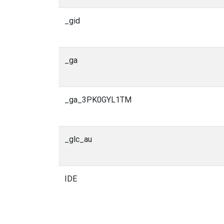
_gid
_ga
_ga_3PK0GYL1TM
_glc_au
IDE