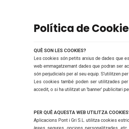
Política de Cooki
QUÈ SON LES COOKIES?
Les cookies són petits arxius de dades que es r
web emmagatzemant dades que podran ser actual
són perjudicials per al seu equip. S'utilitzen p
Les cookies també poden ser utilitzades per r
accedit, o si ha utilitzat un 'banner' publicitari per
PER QUÈ AQUESTA WEB UTILITZA COOKIES
Aplicacions Pont i Gri S.L. utilitza cookies est
àrees segures, opcions personalitzades, etc. A