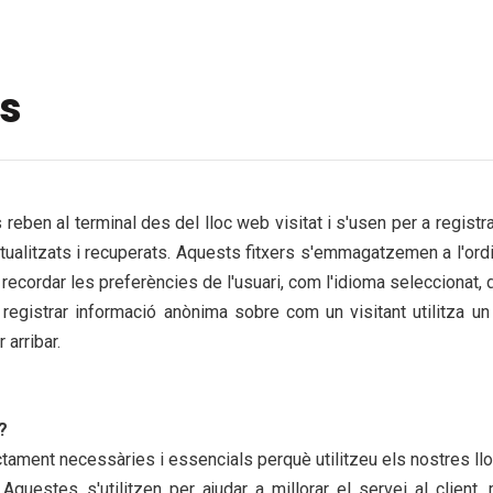
es
eben al terminal des del lloc web visitat i s'usen per a registra
itzats i recuperats. Aquests fitxers s'emmagatzemen a l'ordi
er recordar les preferències de l'usuari, com l'idioma seleccionat
egistrar informació anònima sobre com un visitant utilitza u
 arribar.
?
rictament necessàries i essencials perquè utilitzeu els nostres llo
questes s'utilitzen per ajudar a millorar el servei al client,