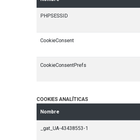
PHPSESSID
CookieConsent
CookieConsentPrefs
COOKIES ANALÍTICAS
Nombre
_gat_UA-43438553-1