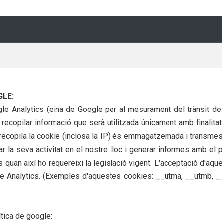
GLE:
ogle Analytics (eina de Google per al mesurament del trànsit
 recopilar informació que serà utilitzada únicament amb finalita
 recopila la cookie (inclosa la IP) és emmagatzemada i transmes
 la seva activitat en el nostre lloc i generar informes amb el pr
quan així ho requereixi la legislació vigent. L'acceptació d'aque
le Analytics. (Exemples d'aquestes cookies: __utma, __utmb, __
ítica de google: