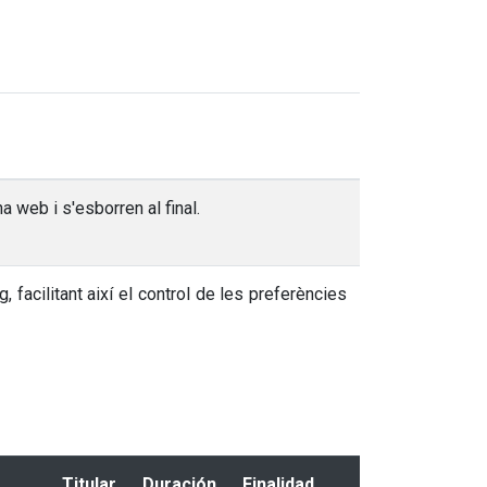
 web i s'esborren al final.
acilitant així el control de les preferències
Titular
Duración
Finalidad