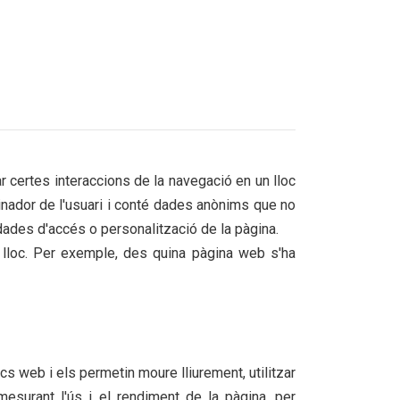
r certes interaccions de la navegació en un lloc
nador de l'usuari i conté dades anònims que no
, dades d'accés o personalització de la pàgina.
n lloc. Per exemple, des quina pàgina web s'ha
cs web i els permetin moure lliurement, utilitzar
 mesurant l'ús i el rendiment de la pàgina, per