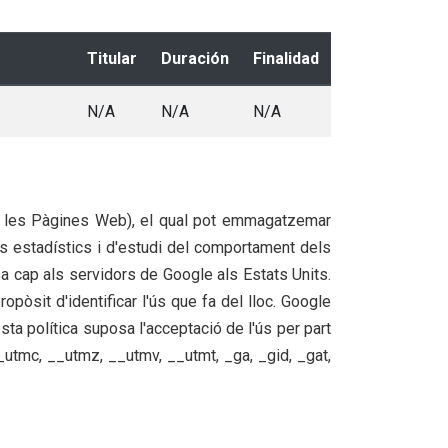
Titular
Duración
Finalidad
N/A
N/A
N/A
 de les Pàgines Web), el qual pot emmagatzemar
ts estadístics i d'estudi del comportament dels
a cap als servidors de Google als Estats Units.
opòsit d'identificar l'ús que fa del lloc. Google
sta política suposa l'acceptació de l'ús per part
utmc, __utmz, __utmv, __utmt, _ga, _gid, _gat,