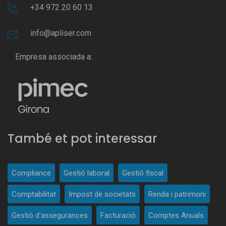
+34 972 20 60 13
info@apliser.com
Empresa associada a:
També et pot interessar
Compliance
Gestió laboral
Gestió fiscal
Comptabilitat
Impost de societats
Renda i patrimoni
Gestió d'assegurances
Facturació
Comptes Anuals