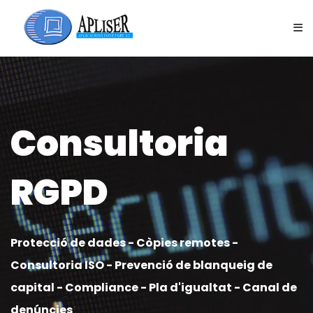
Protecció de dades Girona
MEN
SOFTWARE PROFESSIONAL
SOFTWARE EMPRESARIAL
Consultoria
SERVEIS CONSULTORIA
RGPD
QUI SOM
Protecció de dades - Còpies remotes -
BLOG
Consultoria ISO - Prevenció de blanqueig de
capital - Compliance - Pla d'igualtat - Canal de
CONTACTAR
denúncies