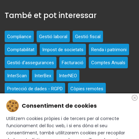
També et pot interessar
Compliance
Gestió laboral
Gestió fiscal
Comptabilitat
Impost de societats
Renda i patrimoni
Gestió d'assegurances
Facturació
Comptes Anuals
InterScan
InterBex
InterNEO
Protecció de dades - RGPD
Còpies remotes
Consultoria ISO
Prevenció de blanqueig de capital
Consentiment de cookies
Utilitzem cookies pròpies i de tercers per al correcte
funcionament del lloc web, i si ens dóna el seu
consentiment, també utilitzarem cookies per recopilar